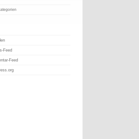
ategorien
den
gs-Feed
ntar-Feed
ess.org