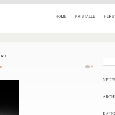
HOME
KRISTALLE
HERS
aar
0
LE
NEUE
ARCH
KATE