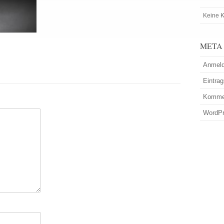
Keine K
META
Anmel
Eintra
Komme
WordPr